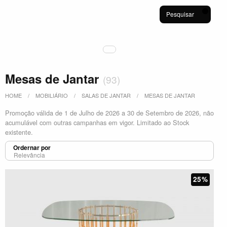
Pesquisar
Mesas de Jantar
(
93
)
HOME
MOBILIÁRIO
SALAS DE JANTAR
MESAS DE JANTAR
Promoção válida de 1 de Julho de 2026 a 30 de Setembro de 2026, não
acumulável com outras campanhas em vigor. Limitado ao Stock
existente.
Ordernar por
25%