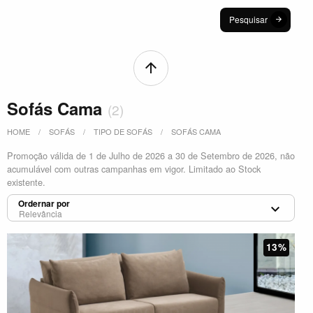
Pesquisar
Sofás Cama
(
2
)
HOME
SOFÁS
TIPO DE SOFÁS
SOFÁS CAMA
Promoção válida de 1 de Julho de 2026 a 30 de Setembro de 2026, não
acumulável com outras campanhas em vigor. Limitado ao Stock
existente.
Ordernar por
13%