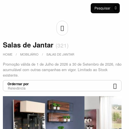
Pesquisar
Salas de Jantar
(
321
)
HOME
MOBILIÁRIO
SALAS DE JANTAR
Promoção válida de 1 de Julho de 2026 a 30 de Setembro de 2026, não
acumulável com outras campanhas em vigor. Limitado ao Stock
existente.
Ordernar por