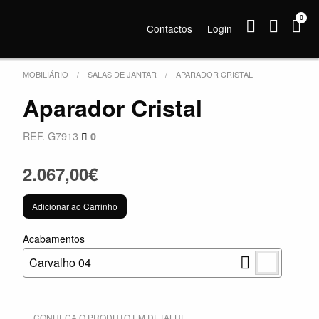
0
Contactos
Login
MOBILIÁRIO
SALAS DE JANTAR
APARADOR CRISTAL
Aparador Cristal
REF. G7913
0
2.067,00€
Adicionar ao Carrinho
Acabamentos
Carvalho 04
CONHEÇA O PRODUTO EM DETALHE