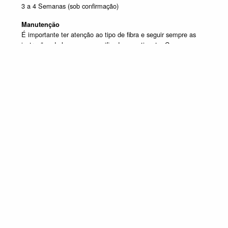
3 a 4 Semanas (sob confirmação)
Manutenção
É importante ter atenção ao tipo de fibra e seguir sempre as
instruções de lavagem especificadas na etiqueta. Caso
tenha dúvida contacte o apoio ao cliente.
Produtos em destaque
CADEIRÕES
Promoção válida de 1 de Julho de 2026 a 30 de Setembro de 2026, não
acumulável com outras campanhas em vigor. Limitado ao Stock existente.