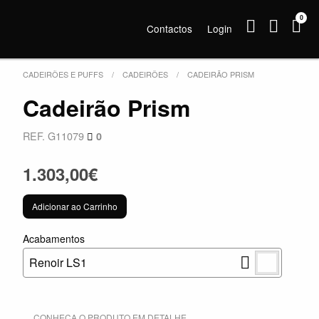
0
Contactos
Login
CADEIRÕES E PUFFS
CADEIRÕES
CADEIRÃO PRISM
Cadeirão Prism
REF. G11079
0
1.303,00€
Adicionar ao Carrinho
Acabamentos
Renoir LS1
CONHEÇA O PRODUTO EM DETALHE