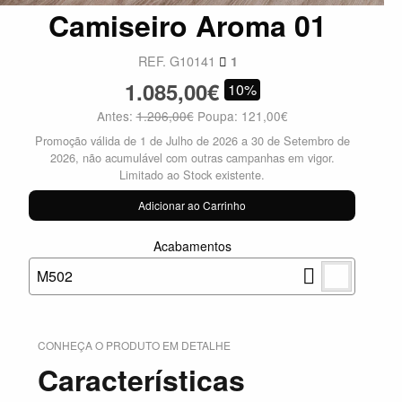
Camiseiro Aroma 01
REF. G10141
1
1.085,00€
10%
Antes:
1.206,00€
Poupa: 121,00€
Promoção válida de 1 de Julho de 2026 a 30 de Setembro de
2026, não acumulável com outras campanhas em vigor.
Limitado ao Stock existente.
Adicionar ao Carrinho
Acabamentos
M502
CONHEÇA O PRODUTO EM DETALHE
Características