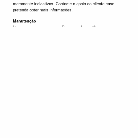
meramente indicativas. Contacte o apoio ao cliente caso
pretenda obter mais informações.
Manutenção
Limpar com um pano seco. Para manchas, utilizar um pano
húmido e de seguida passar um pano seco.
Produtos em destaque
CANDEEIROS DE MESA
Promoção válida de 1 de Julho de 2026 a 30 de Setembro de 2026, não
acumulável com outras campanhas em vigor. Limitado ao Stock existente.