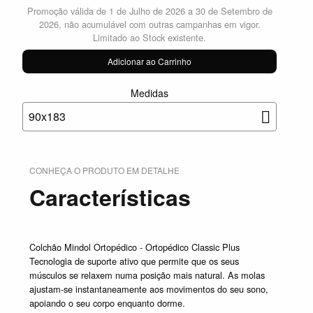
Promoção válida de 1 de Julho de 2026 a 30 de Setembro de
2026, não acumulável com outras campanhas em vigor.
Limitado ao Stock existente.
Adicionar ao Carrinho
Medidas
90x183
CONHEÇA O PRODUTO EM DETALHE
Características
Colchão Mindol Ortopédico - Ortopédico Classic Plus
Tecnologia de suporte ativo que permite que os seus
músculos se relaxem numa posição mais natural. As molas
ajustam-se instantaneamente aos movimentos do seu sono,
apoiando o seu corpo enquanto dorme.