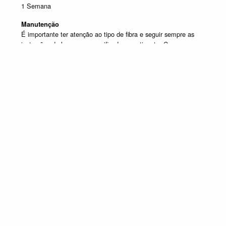
1 Semana
Manutenção
É importante ter atenção ao tipo de fibra e seguir sempre as
instruções de lavagem especificadas na etiqueta. Caso
tenha dúvida contacte o apoio ao cliente.
Produtos em destaque
COLCHÕES MOLAS
Promoção válida de 1 de Julho de 2026 a 30 de Setembro de 2026, não
acumulável com outras campanhas em vigor. Limitado ao Stock existente.