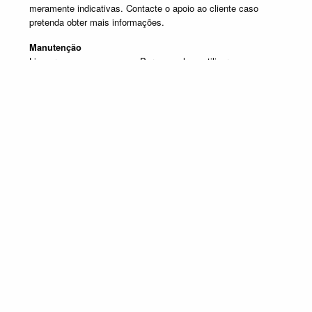
meramente indicativas. Contacte o apoio ao cliente caso
pretenda obter mais informações.
Manutenção
Limpar com um pano seco. Para manchas, utilizar um pano
húmido e de seguida passar um pano seco.
Produtos em destaque
ESTANTES DE TV
Promoção válida de 1 de Julho de 2026 a 30 de Setembro de 2026, não
acumulável com outras campanhas em vigor. Limitado ao Stock existente.