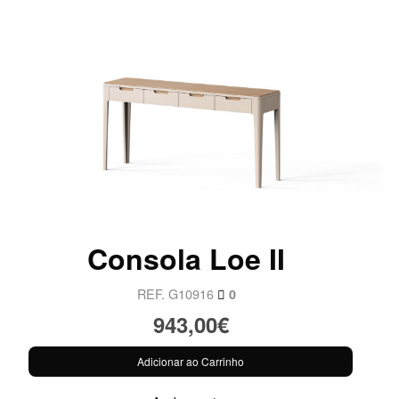
Consola Loe II
REF. G10916
0
943,00€
Adicionar ao Carrinho