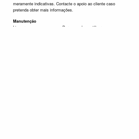
meramente indicativas. Contacte o apoio ao cliente caso
pretenda obter mais informações.
Manutenção
Limpar com um pano seco. Para manchas, utilizar um pano
húmido e de seguida passar um pano seco.
Produtos em destaque
HALL ENTRADA E CONSOLAS
Promoção válida de 1 de Julho de 2026 a 30 de Setembro de 2026, não
acumulável com outras campanhas em vigor. Limitado ao Stock existente.