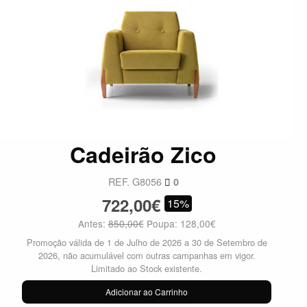
Cadeirão Zico
REF. G8056
0
722,00€
15%
Antes:
850,00€
Poupa: 128,00€
Promoção válida de 1 de Julho de 2026 a 30 de Setembro de
2026, não acumulável com outras campanhas em vigor.
Limitado ao Stock existente.
Adicionar ao Carrinho