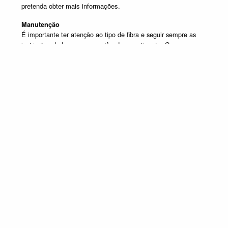
pretenda obter mais informações.
Manutenção
É importante ter atenção ao tipo de fibra e seguir sempre as
instruções de lavagem especificadas na etiqueta. Caso
tenha dúvida contacte o apoio ao cliente.
Produtos em destaque
CADEIRÕES
Promoção válida de 1 de Julho de 2026 a 30 de Setembro de 2026, não
acumulável com outras campanhas em vigor. Limitado ao Stock existente.