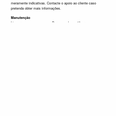
meramente indicativas. Contacte o apoio ao cliente caso
pretenda obter mais informações.
Manutenção
Limpar com um pano seco. Para manchas, utilizar um pano
húmido e de seguida passar um pano seco.
Produtos em destaque
MESAS DE VIDRO
Promoção válida de 1 de Julho de 2026 a 30 de Setembro de 2026, não
acumulável com outras campanhas em vigor. Limitado ao Stock existente.