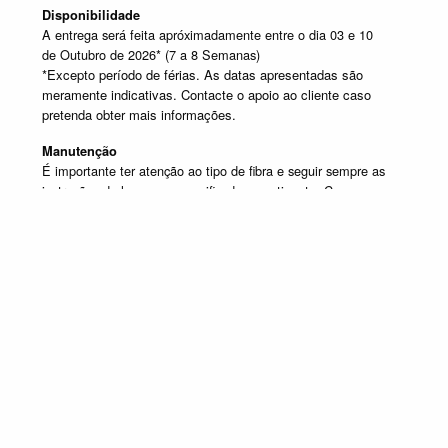
Disponibilidade
A entrega será feita apróximadamente entre o dia 03 e 10
de Outubro de 2026* (7 a 8 Semanas)
*Excepto período de férias. As datas apresentadas são
meramente indicativas. Contacte o apoio ao cliente caso
pretenda obter mais informações.
Manutenção
É importante ter atenção ao tipo de fibra e seguir sempre as
instruções de lavagem especificadas na etiqueta. Caso
tenha dúvida contacte o apoio ao cliente.
SELECIONE UM OU MAIS PRODUTOS DESTA COMPOSIÇÃO
Composição