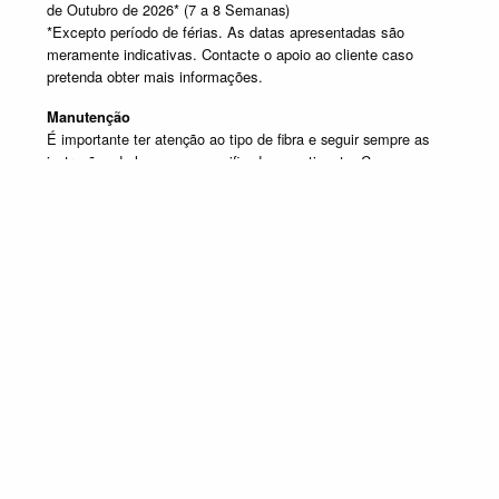
de Outubro de 2026* (7 a 8 Semanas)
*Excepto período de férias. As datas apresentadas são
meramente indicativas. Contacte o apoio ao cliente caso
pretenda obter mais informações.
Manutenção
É importante ter atenção ao tipo de fibra e seguir sempre as
instruções de lavagem especificadas na etiqueta. Caso
tenha dúvida contacte o apoio ao cliente.
SELECIONE UM OU MAIS PRODUTOS DESTA COMPOSIÇÃO
Composição