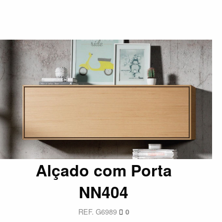
Alçado com Porta
NN404
REF. G6989
0