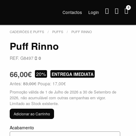
0
Contactos
Login
CADEIRÕES E PUFFS
PUFFS
PUFF RINNO
Puff Rinno
REF. G8497
0
66,00€
20%
ENTREGA IMEDIATA
Antes:
83,00€
Poupa: 17,00€
Promoção válida de 1 de Julho de 2026 a 30 de Setembro de
2026, não acumulável com outras campanhas em vigor.
Limitado ao Stock existente.
Adicionar ao Carrinho
Acabamento