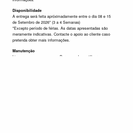
Disponibilidade
A entrega será feita apróximadamente entre o dia 08 e 15
de Setembro de 2026* (3 a 4 Semanas)
*Excepto período de férias. As datas apresentadas são
meramente indicativas. Contacte o apoio ao cliente caso
pretenda obter mais informações.
Manutenção
Limpar com um pano seco. Para manchas, utilizar um pano
húmido e de seguida passar um pano seco.
SELECIONE UM OU MAIS PRODUTOS DESTA COMPOSIÇÃO
Composição