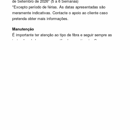
de Setembro de 2026* (5 a 6 Semanas)
*Excepto período de férias. As datas apresentadas são
meramente indicativas. Contacte o apoio ao cliente caso
pretenda obter mais informações.
Manutenção
É importante ter atenção ao tipo de fibra e seguir sempre as
instruções de lavagem especificadas na etiqueta. Caso
tenha dúvida contacte o apoio ao cliente.
SELECIONE UM OU MAIS PRODUTOS DESTA COMPOSIÇÃO
Composição