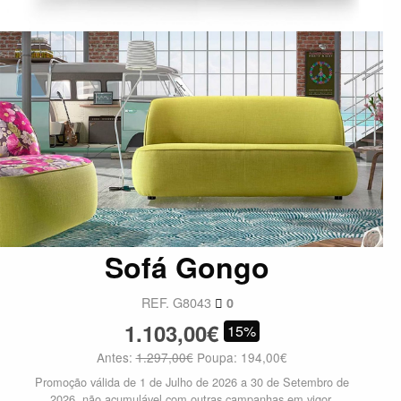
Sofá Gongo
REF. G8043
0
1.103,00€
15%
Antes:
1.297,00€
Poupa: 194,00€
Promoção válida de 1 de Julho de 2026 a 30 de Setembro de
2026, não acumulável com outras campanhas em vigor.