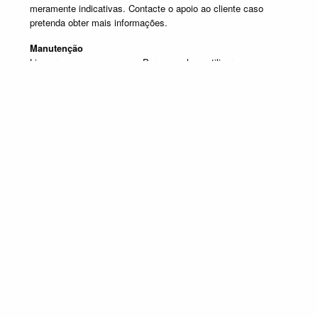
meramente indicativas. Contacte o apoio ao cliente caso
pretenda obter mais informações.
Manutenção
Limpar com um pano seco. Para manchas, utilizar um pano
húmido e de seguida passar um pano seco.
Produtos em destaque
APARADORES
Promoção válida de 1 de Julho de 2026 a 30 de Setembro de 2026, não
acumulável com outras campanhas em vigor. Limitado ao Stock existente.