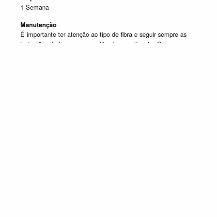
1 Semana
Manutenção
É importante ter atenção ao tipo de fibra e seguir sempre as
instruções de lavagem especificadas na etiqueta. Caso
tenha dúvida contacte o apoio ao cliente.
Produtos em destaque
CABECEIRAS
Promoção válida de 1 de Julho de 2026 a 30 de Setembro de 2026, não
acumulável com outras campanhas em vigor. Limitado ao Stock existente.