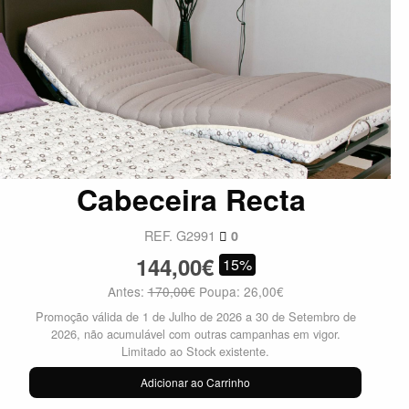
Cabeceira Recta
REF. G2991
0
144,00€
15%
Antes:
170,00€
Poupa: 26,00€
Promoção válida de 1 de Julho de 2026 a 30 de Setembro de
2026, não acumulável com outras campanhas em vigor.
Limitado ao Stock existente.
Adicionar ao Carrinho