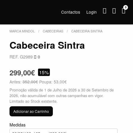
0
Contactos
Login
MARCA MINDOL
CABECEIRAS
CABECEIRA SINTRA
Cabeceira Sintra
REF. G2989
0
299,00€
15%
Antes:
352,00€
Poupa: 53,00€
Promoção válida de 1 de Julho de 2026 a 30 de Setembro de
2026, não acumulável com outras campanhas em vigor.
Limitado ao Stock existente.
Adicionar ao Carrinho
Medidas