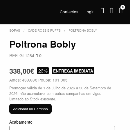
0
Contactos
Login
SOFÁS
CADEIRÕES E PUFFS
POLTRONA BOBLY
Poltrona Bobly
REF. G11284
0
338,00€
23%
ENTREGA IMEDIATA
Antes:
439,00€
Poupa: 101,00€
Promoção válida de 1 de Julho de 2026 a 30 de Setembro de
2026, não acumulável com outras campanhas em vigor.
Limitado ao Stock existente.
Adicionar ao Carrinho
Acabamento