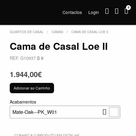
0
Contactos
Login
QUARTOS DE CASAL
CAMAS
CAMA DE CASAL LOE II
Cama de Casal Loe II
REF. G10937
0
1.944,00€
Adicionar ao Carrinho
Acabamentos
Mate-Oak---PK_W01
CONHEÇA O PRODUTO EM DETALHE