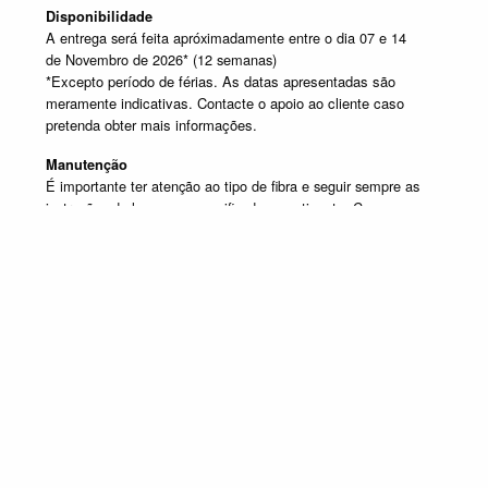
Disponibilidade
A entrega será feita apróximadamente entre o dia 07 e 14
de Novembro de 2026* (12 semanas)
*Excepto período de férias. As datas apresentadas são
meramente indicativas. Contacte o apoio ao cliente caso
pretenda obter mais informações.
Manutenção
É importante ter atenção ao tipo de fibra e seguir sempre as
instruções de lavagem especificadas na etiqueta. Caso
tenha dúvida contacte o apoio ao cliente.
SELECIONE UM OU MAIS PRODUTOS DESTA COMPOSIÇÃO
Composição