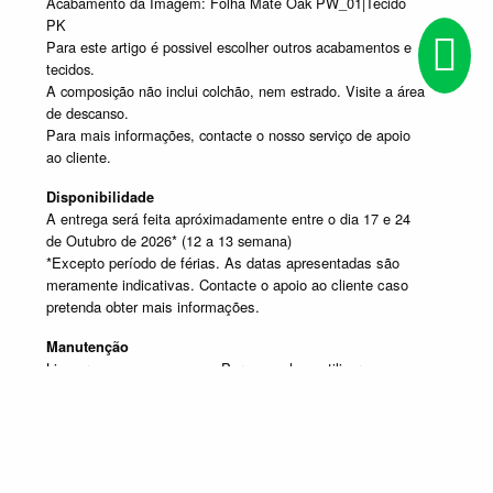
Acabamento da Imagem: Folha Mate Oak PW_01|Tecido
PK
Para este artigo é possivel escolher outros acabamentos e
tecidos.
A composição não inclui colchão, nem estrado. Visite a área
de descanso.
Para mais informações, contacte o nosso serviço de apoio
ao cliente.
Disponibilidade
A entrega será feita apróximadamente entre o dia 17 e 24
de Outubro de 2026* (12 a 13 semana)
*Excepto período de férias. As datas apresentadas são
meramente indicativas. Contacte o apoio ao cliente caso
pretenda obter mais informações.
Manutenção
Limpar com um pano seco. Para manchas, utilizar um pano
húmido e de seguida passar um pano seco.