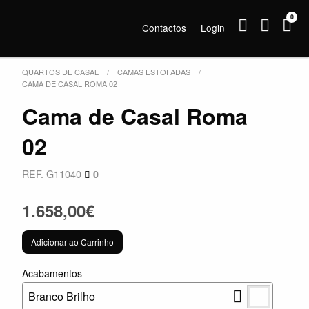
0
Contactos
Login
QUARTOS DE CASAL
CAMAS ESTOFADAS
CAMA DE CASAL ROMA 02
Cama de Casal Roma
02
REF. G11040
0
1.658,00€
Adicionar ao Carrinho
Acabamentos
Branco Brilho