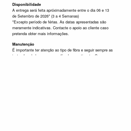
Disponibilidade
A entrega será feita apróximadamente entre o dia 06 e 13
de Setembro de 2026* (3 a 4 Semanas)
*Excepto período de férias. As datas apresentadas são
meramente indicativas. Contacte o apoio ao cliente caso
pretenda obter mais informações.
Manutenção
É importante ter atenção ao tipo de fibra e seguir sempre as
instruções de lavagem especificadas na etiqueta. Caso
tenha dúvida contacte o apoio ao cliente.
SELECIONE UM OU MAIS PRODUTOS DESTA COMPOSIÇÃO
Composição