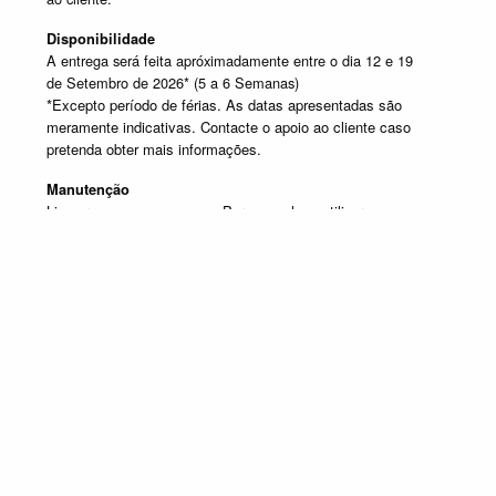
Disponibilidade
A entrega será feita apróximadamente entre o dia 12 e 19
de Setembro de 2026* (5 a 6 Semanas)
*Excepto período de férias. As datas apresentadas são
meramente indicativas. Contacte o apoio ao cliente caso
pretenda obter mais informações.
Manutenção
Limpar com um pano seco. Para manchas, utilizar um pano
húmido e de seguida passar um pano seco.
SELECIONE UM OU MAIS PRODUTOS DESTA COMPOSIÇÃO
Composição