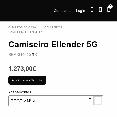
0
Contactos
Login
QUARTOS DE CASAL
CAMISEIROS
CAMISEIRO ELLENDER 5G
Camiseiro Ellender 5G
REF. G10420
0
1.273,00€
Adicionar ao Carrinho
Acabamentos
BEGE 2 Nº56