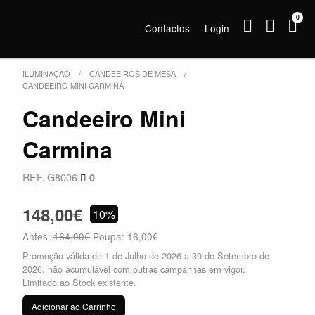
0
Contactos
Login
ILUMINAÇÃO
CANDEEIROS DE MESA
CANDEEIRO MINI CARMINA
Candeeiro Mini
Carmina
REF. G8006
0
148,00€
10%
Antes:
164,00€
Poupa: 16,00€
Promoção válida de 1 de Julho de 2026 a 30 de Setembro de
2026, não acumulável com outras campanhas em vigor.
Limitado ao Stock existente.
Adicionar ao Carrinho