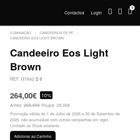
0
Contactos
Login
ILUMINAÇÃO
CANDEEIROS DE PÉ
CANDEEIRO EOS LIGHT BROWN
Candeeiro Eos Light
Brown
REF. G7642
0
264,00€
10%
Antes:
293,00€
Poupa: 29,00€
Promoção válida de 1 de Julho de 2026 a 30 de Setembro de
2026, não acumulável com outras campanhas em vigor.
Limitado ao Stock existente.
Adicionar ao Carrinho