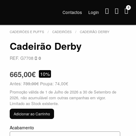
0
Contactos
Login
CADEIRÕES E PUFFS
CADEIRÕES
CADEIRÃO DERBY
Cadeirão Derby
REF. G7708
0
665,00€
10%
Antes:
739,00€
Poupa: 74,00€
Promoção válida de 1 de Julho de 2026 a 30 de Setembro de
2026, não acumulável com outras campanhas em vigor.
Limitado ao Stock existente.
Adicionar ao Carrinho
Acabamento