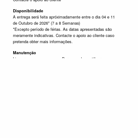
Disponibilidade
A entrega será feita apróximadamente entre o dia 04 e 11
de Outubro de 2026* (7 a 8 Semanas)
*Excepto período de férias. As datas apresentadas são
meramente indicativas. Contacte o apoio ao cliente caso
pretenda obter mais informações.
Manutenção
Limpar com um pano seco. Para manchas, utilizar um pano
húmido e de seguida passar um pano seco.
SELECIONE UM OU MAIS PRODUTOS DESTA COMPOSIÇÃO
Composição