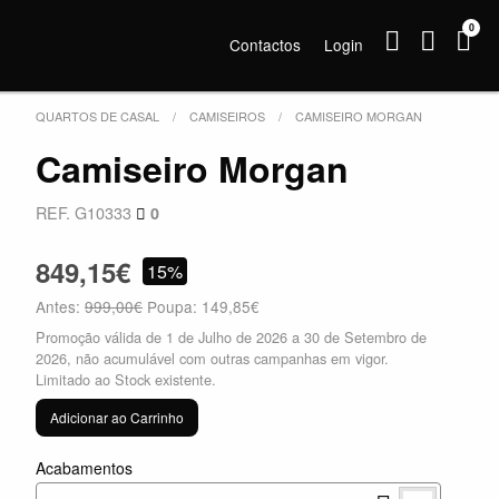
0
Contactos
Login
QUARTOS DE CASAL
CAMISEIROS
CAMISEIRO MORGAN
Camiseiro Morgan
REF. G10333
0
849,15€
15%
Antes:
999,00€
Poupa: 149,85€
Promoção válida de 1 de Julho de 2026 a 30 de Setembro de
2026, não acumulável com outras campanhas em vigor.
Limitado ao Stock existente.
Adicionar ao Carrinho
Acabamentos