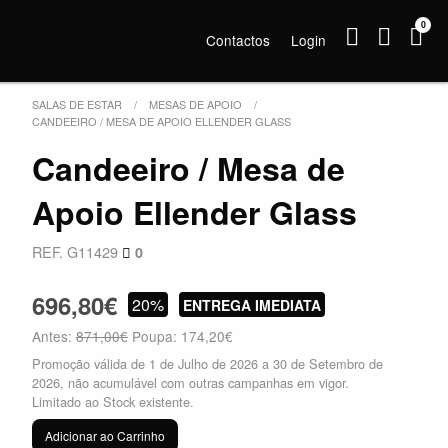
0
Contactos
Login
SALAS DE ESTAR
MESAS DE APOIO
CANDEEIRO / MESA DE APOIO ELLENDER GLASS
Candeeiro / Mesa de
Apoio Ellender Glass
REF. G11429
0
696,80€
20%
ENTREGA IMEDIATA
Antes:
871,00€
Poupa: 174,20€
Promoção válida de 1 de Julho de 2026 a 30 de Setembro de
2026, não acumulável com outras campanhas em vigor.
Limitado ao Stock existente.
Adicionar ao Carrinho