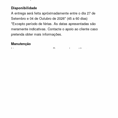
Disponibilidade
A entrega será feita apróximadamente entre o dia 27 de
Setembro e 04 de Outubro de 2026* (45 a 60 dias)
*Excepto período de férias. As datas apresentadas são
meramente indicativas. Contacte o apoio ao cliente caso
pretenda obter mais informações.
Manutenção
Limpar com um pano seco. Para manchas, utilizar um pano
húmido e de seguida passar um pano seco.
SELECIONE UM OU MAIS PRODUTOS DESTA COMPOSIÇÃO
Composição