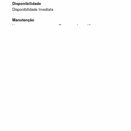
Disponibilidade
Disponibilidade Imediata
Manutenção
Limpar com um pano seco. Para manchas, utilizar um pano
húmido e de seguida passar um pano seco.
Produtos em destaque
ENTREGA IMEDIATA
Promoção válida de 1 de Julho de 2026 a 30 de Setembro de 2026, não
acumulável com outras campanhas em vigor. Limitado ao Stock existente.