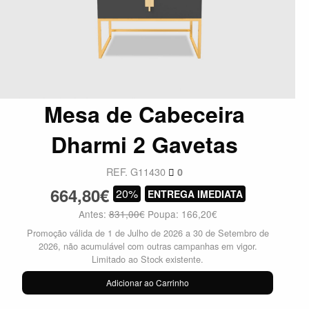
Mesa de Cabeceira
Dharmi 2 Gavetas
REF. G11430
0
664,80€
20%
ENTREGA IMEDIATA
Antes:
831,00€
Poupa: 166,20€
Promoção válida de 1 de Julho de 2026 a 30 de Setembro de
2026, não acumulável com outras campanhas em vigor.
Limitado ao Stock existente.
Adicionar ao Carrinho