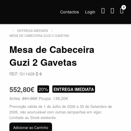
0
Contactos
Login
ENTREGA IMEDIATA
MESA DE CABECEIRA GUZI 2 GAVETAS
Mesa de Cabeceira
Guzi 2 Gavetas
REF. G11428
0
552,80€
20%
ENTREGA IMEDIATA
Antes:
691,00€
Poupa: 138,20€
Promoção válida de 1 de Julho de 2026 a 30 de Setembro de
2026, não acumulável com outras campanhas em vigor.
Limitado ao Stock existente.
Adicionar ao Carrinho