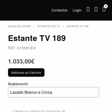
0
Contactos
Login
SALAS DE ESTAR
ESTANTES DE TV
ESTANTE TV 189
Estante TV 189
REF. G10889
0
1.033,00€
Adicionar ao Carrinho
Acabamento
Lacado Branco e Cinza.
CONHEÇA O PRODUTO EM DETALHE