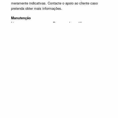
meramente indicativas. Contacte o apoio ao cliente caso
pretenda obter mais informações.
Manutenção
Limpar com um pano seco. Para manchas, utilizar um pano
húmido e de seguida passar um pano seco.
Produtos em destaque
ESTANTES DE TV
Promoção válida de 1 de Julho de 2026 a 30 de Setembro de 2026, não
acumulável com outras campanhas em vigor. Limitado ao Stock existente.