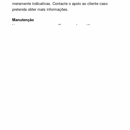
meramente indicativas. Contacte o apoio ao cliente caso
pretenda obter mais informações.
Manutenção
Limpar com um pano seco. Para manchas, utilizar um pano
húmido e de seguida passar um pano seco.
Produtos em destaque
ESTANTES DE TV
Promoção válida de 1 de Julho de 2026 a 30 de Setembro de 2026, não
acumulável com outras campanhas em vigor. Limitado ao Stock existente.