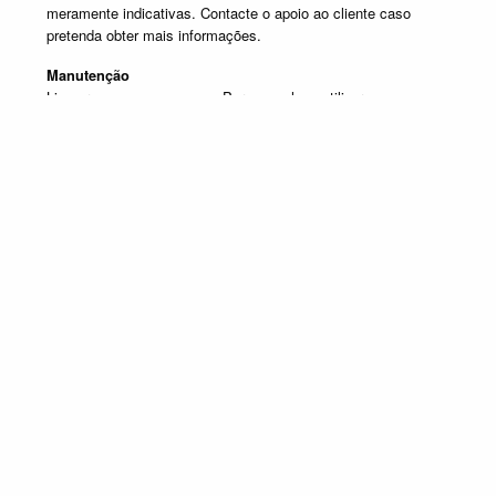
meramente indicativas. Contacte o apoio ao cliente caso
pretenda obter mais informações.
Manutenção
Limpar com um pano seco. Para manchas, utilizar um pano
húmido e de seguida passar um pano seco.
Produtos em destaque
ESTANTES DE TV
Promoção válida de 1 de Julho de 2026 a 30 de Setembro de 2026, não
acumulável com outras campanhas em vigor. Limitado ao Stock existente.