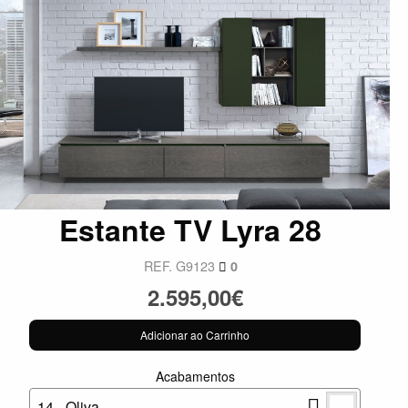
Estante TV Lyra 28
REF. G9123
0
2.595,00€
Adicionar ao Carrinho
Acabamentos
14 - Oliva