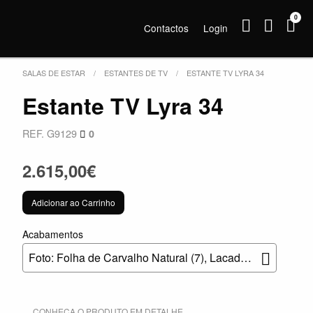
0
Contactos
Login
SALAS DE ESTAR
ESTANTES DE TV
ESTANTE TV LYRA 34
Estante TV Lyra 34
REF. G9129
0
2.615,00€
Adicionar ao Carrinho
Acabamentos
Foto: Folha de Carvalho Natural (7), Lacado Mate Azul (46) e Lacado Mate Pedra (42)
CONHEÇA O PRODUTO EM DETALHE