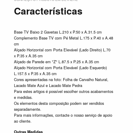
Características
Base TV Baixo 2 Gavetas L.210 x P.50 x A.31.5 cm
Complemento Base TV com Pé Metal L.175 x P.40 x A.48
cm
Alçado Horizontal com Porta Elevável (Lado Direito) L.70
x P.35 x A.35 cm
Alçado de Parede em "Z" L.87.5 x P.25 x A.35 cm
Alçado Horizontal com Porta Elevável (Lado Esquerdo)
L.157.5 x P.35 x A.35 cm
Cores apresentadas na foto: Folha de Carvalho Natural,
Lacado Mate Azul e Lacado Mate Pedra
Para estes artigos é possível escolher outros acabamentos
e medidas.
Os elementos desta composição podem ser vendidos
separadamente.
Para mais informações, contacte o nosso serviço de apoio
ao cliente.
Outras Medidas