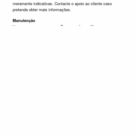
meramente indicativas. Contacte o apoio ao cliente caso
pretenda obter mais informações.
Manutenção
Limpar com um pano seco. Para manchas, utilizar um pano
húmido e de seguida passar um pano seco.
Produtos em destaque
ESTANTES DE TV
Promoção válida de 1 de Julho de 2026 a 30 de Setembro de 2026, não
acumulável com outras campanhas em vigor. Limitado ao Stock existente.