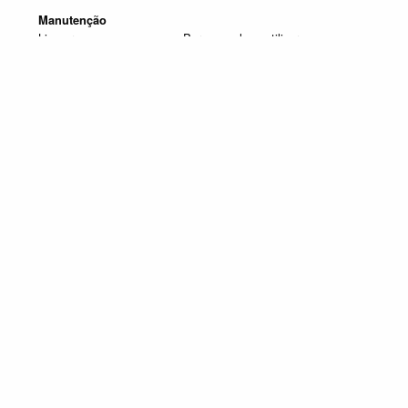
Manutenção
Limpar com um pano seco. Para manchas, utilizar um pano
húmido e de seguida passar um pano seco.
Produtos em destaque
ESTANTES DE TV