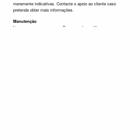
meramente indicativas. Contacte o apoio ao cliente caso
pretenda obter mais informações.
Manutenção
Limpar com um pano seco. Para manchas, utilizar um pano
húmido e de seguida passar um pano seco.
Produtos em destaque
HALL ENTRADA E CONSOLAS
Promoção válida de 1 de Julho de 2026 a 30 de Setembro de 2026, não
acumulável com outras campanhas em vigor. Limitado ao Stock existente.