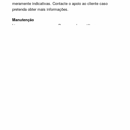
meramente indicativas. Contacte o apoio ao cliente caso
pretenda obter mais informações.
Manutenção
Limpar com um pano seco. Para manchas, utilizar um pano
húmido e de seguida passar um pano seco.
Produtos em destaque
HALL ENTRADA E CONSOLAS
Promoção válida de 1 de Julho de 2026 a 30 de Setembro de 2026, não
acumulável com outras campanhas em vigor. Limitado ao Stock existente.