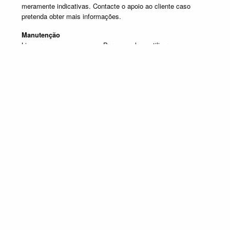
meramente indicativas. Contacte o apoio ao cliente caso
pretenda obter mais informações.
Manutenção
Limpar com um pano seco. Para manchas, utilizar um pano
húmido e de seguida passar um pano seco.
Produtos em destaque
MESAS DE CABECEIRA
Promoção válida de 1 de Julho de 2026 a 30 de Setembro de 2026, não
acumulável com outras campanhas em vigor. Limitado ao Stock existente.